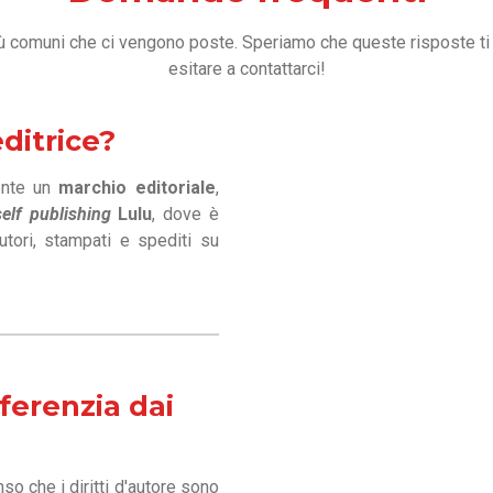
 comuni che ci vengono poste. Speriamo che queste risposte ti si
esitare a contattarci!
ditrice?
ente un
marchio editoriale
,
self publishing
Lulu
, dove è
autori, stampati e spediti su
fferenzia dai
so che i diritti d'autore sono