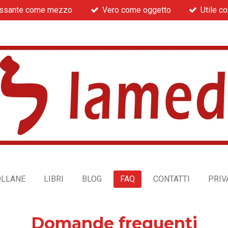
essante come mezzo
Vero come oggetto
Utile c
OLLANE
LIBRI
BLOG
FAQ
CONTATTI
PRIV
Domande frequenti