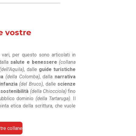
e vostre
vari, per questo sono articolati in
dalla
salute e benessere
(collana
(dell'Aquila)
, dalle
guide turistiche
ia
(della Colomba)
, dalla
narrativa
infanzia
(del Bruco)
, dalle
scienze
sostenibilità
(della Chiocciola)
fino
ubblico dominio
(della Tartaruga)
. Il
nta etica della scrittura, che vuole
tre collane