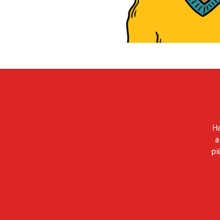
Ha
a
pi