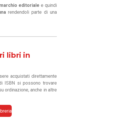
marchio editoriale
e quindi
una
rendendoli parte di una
 libri in
ssere acquistati direttamente
i ISBN si possono trovare
su ordinazione, anche in altre
ibreria