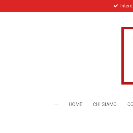
Inter
Vai
al
contenuto
principale
HOME
CHI SIAMO
C