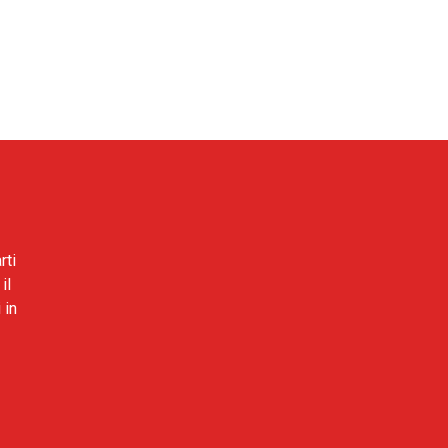
rti
il
 in