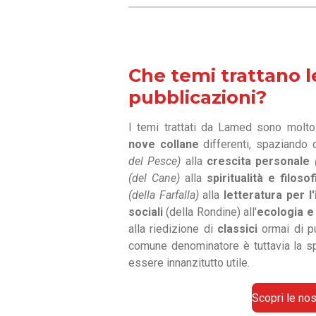
Che temi trattano l
pubblicazioni?
I temi trattati da Lamed sono molto 
nove collane
differenti, spaziando 
del Pesce)
alla
crescita personale
(del Cane)
alla
spiritualità e filosof
(della Farfalla)
alla
letteratura per l'
sociali
(della Rondine) all'
ecologia e 
alla riedizione di
classici
ormai di p
comune denominatore è tuttavia la spi
essere innanzitutto utile.
Scopri le nos