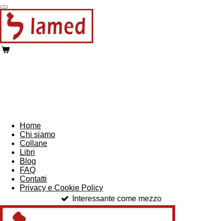
Vai
al
contenuto
principale
Home
Chi siamo
Collane
Libri
Blog
FAQ
Contatti
Privacy e Cookie Policy
Interessante come mezzo