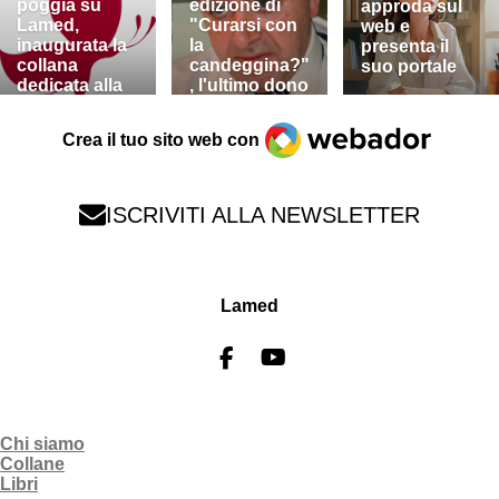
poggia su
edizione di
approda sul
Lamed,
"Curarsi con
web e
inaugurata la
la
presenta il
collana
candeggina?"
suo portale
dedicata alla
, l'ultimo dono
narrativa
del dottor
Webador
Ruffini
Crea il tuo sito web con
ISCRIVITI ALLA NEWSLETTER
Lamed
F
Y
a
o
c
u
e
T
Chi siamo
b
u
Collane
o
b
Libri
o
e