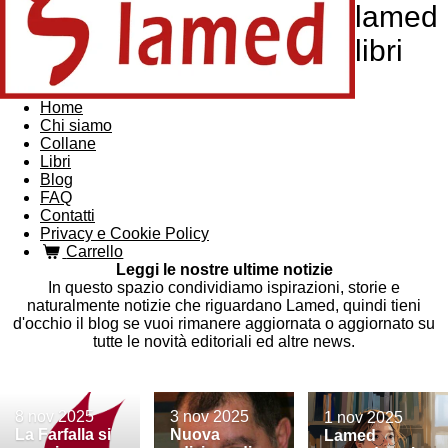
lamed
libri
Home
Chi siamo
Collane
Libri
Blog
FAQ
Contatti
Privacy e Cookie Policy
Carrello
Leggi le nostre ultime notizie
In questo spazio condividiamo ispirazioni, storie e
naturalmente notizie che riguardano Lamed, quindi tieni
d'occhio il blog se vuoi rimanere aggiornata o aggiornato su
tutte le novità editoriali ed altre news.
8 nov 2025
3 nov 2025
1 nov 2025
La Farfalla si
Nuova
Lamed